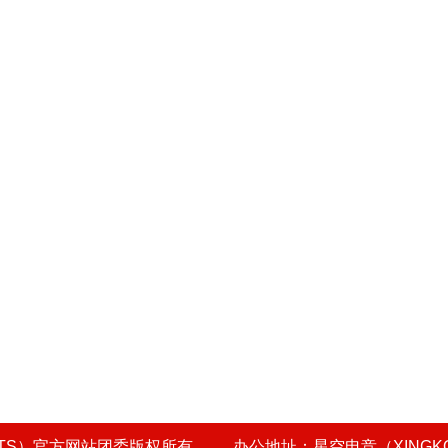
ORTS）官方网站团委版权所有
办公地址：星空电竞（XINGK