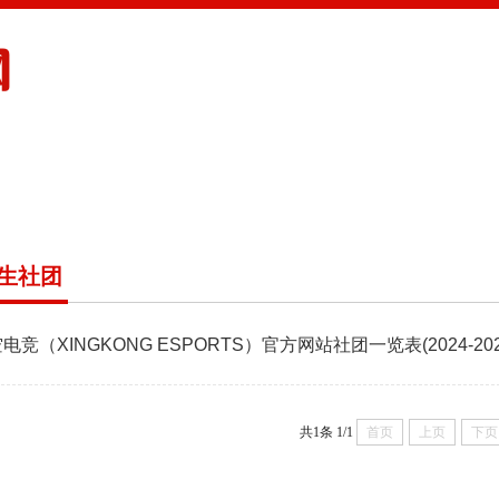
（XINGKONG ESPORTS）官方网站
思想引领
生社团
电竞（XINGKONG ESPORTS）官方网站社团一览表(2024-20
共1条
1/1
首页
上页
下页