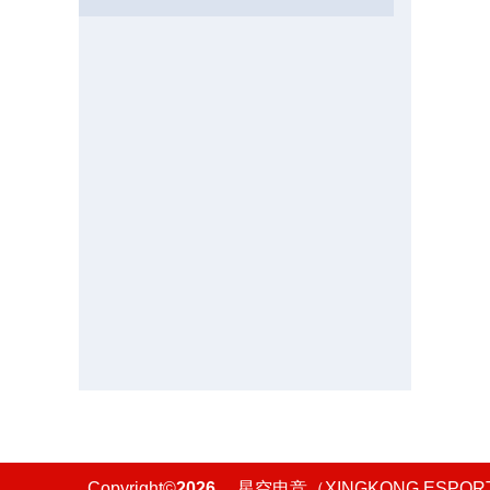
Copyright©
2026
星空电竞（XINGKONG ESP