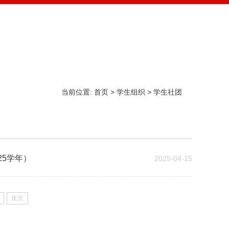
校园文化
实践育人
服务专区
学生组织
当前位置:
首页
>
学生组织
>
学生社团
25学年）
2025-04-15
尾页