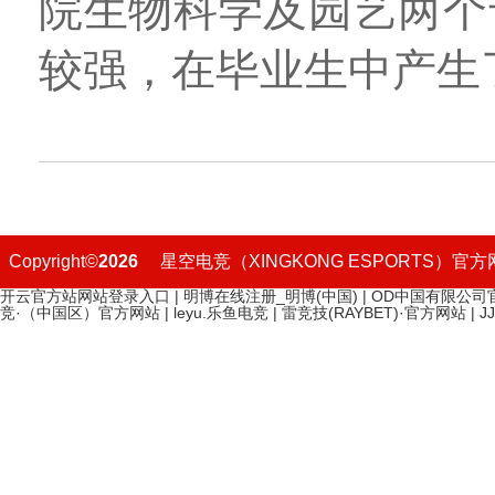
院生物科学及园艺两个
较强，在毕业生中产生
Copyright©
2026
星空电竞（XINGKONG ESPORTS）
开云官方站网站登录入口
|
明博在线注册_明博(中国)
|
OD中国有限公司
竞·（中国区）官方网站
|
leyu.乐鱼电竞
|
雷竞技(RAYBET)·官方网站
|
J