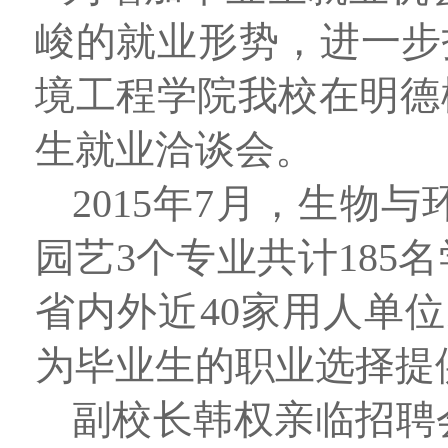
峻的就业形势，进一步
境工程学院我校在明德楼
生就业洽谈会。
2015年7月，生
园艺3个专业共计18
省内外近40家用人单
为毕业生的职业选择提
副校长韩权亲临招聘