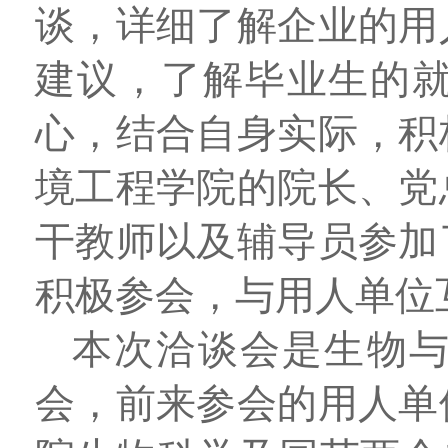
谈，详细了解企业的用
建议，了解毕业生的
心，结合自身实际，积
境工程学院的院长、党
干教师以及辅导员参加
积极参会，与用人单位
本次洽谈会是生物
会，前来参会的用人单