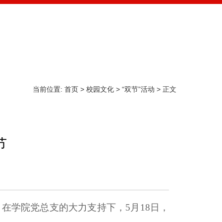
校园文化
实践育人
服务专区
学生组织
当前位置:
首页
>
校园文化
>
“双节”活动
> 正文
节
在学院党总支的大力支持下，5月18日，