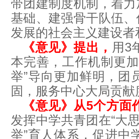
带团建制度机制，着力
基础、建强骨干队伍、
发展的社会主义建设者
《意见》提出，
用3
本完善，工作机制更加
举”导向更加鲜明，团
固，服务中心大局贡献
《意见》从5个方面
发挥中学共青团在“大
举”育人体系，促进中